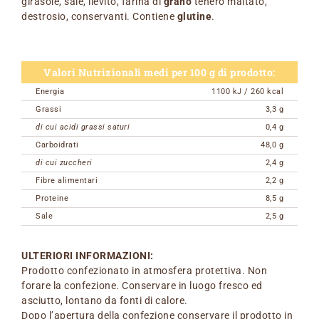
girasole, sale, lievito, farina di
grano
tenero maltato,
destrosio, conservanti. Contiene
glutine
.
Valori Nutrizionali medi per 100 g di prodotto:
Energia
1100 kJ / 260 kcal
Grassi
3,3 g
di cui acidi grassi saturi
0,4 g
Carboidrati
48,0 g
di cui zuccheri
2,4 g
Fibre alimentari
2,2 g
Proteine
8,5 g
Sale
2,5 g
ULTERIORI INFORMAZIONI:
Prodotto confezionato in atmosfera protettiva. Non
forare la confezione. Conservare in luogo fresco ed
asciutto, lontano da fonti di calore.
Dopo l’apertura della confezione conservare il prodotto in